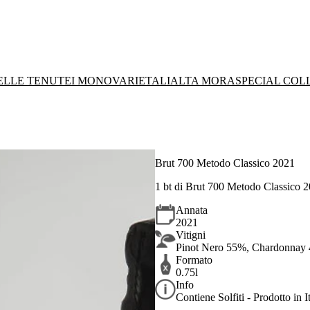
DELLE TENUTE
I MONOVARIETALI
ALTA MORA
SPECIAL COL
Brut 700 Metodo Classico 2021
1 bt di Brut 700 Metodo Classico 
Annata
2021
Vitigni
Pinot Nero 55%, Chardonnay
Formato
0.75l
Info
Contiene Solfiti - Prodotto in It